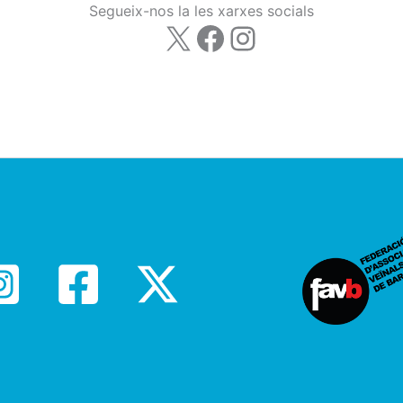
Segueix-nos la les xarxes socials
X
Facebook
Instagram