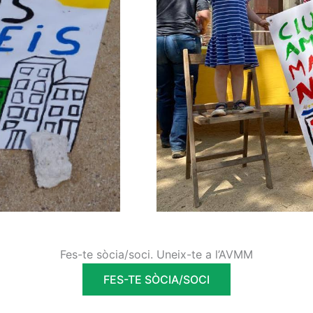
Fes-te sòcia/soci. Uneix-te a l’AVMM
FES-TE SÒCIA/SOCI