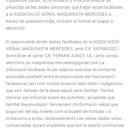
d’aquestes dades, a continuació s’indica la política de
privacitat de les dades personals que hagin estat facilitades
a la ASSOCIACIÓ VEÏNAL MAQUINISTA MERCEDES a
través de qualsevol mitjà, incloent el format en paper o
electrònic.
El responsable de les dades facilitades és la ASSOCIACIÓ
VEÏNAL MAQUINISTA MERCEDES, amb CIF G67684332 i
domicili en el carrer CR. FERRAN JUNOY 14, i amb correu
electrònic av.maquinista.mercedes@gmail.com.La
informació facilitada té per objecte executar el contracte
associatiu existent entre el responsable del tractament i
l’interessat, així com també l’exercici dels drets i obligacions
que se’n deriven de la seva relació amb l’entitat. També
serviran per informar sobre les activitats i projectes que
l’entitat desenvolupa i l’enviament d’informació veïnal que
pugui ser del seu interès com el butlletí de notícies i /o
invitacions a actes i esdeveniments Les seves dades seran
conservades durant el període que duri la relació contractual