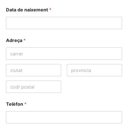
Data de naixement
*
Adreça
*
Address Line
1
Ciutat
State /
Province /
Region
Postal Code
Telèfon
*