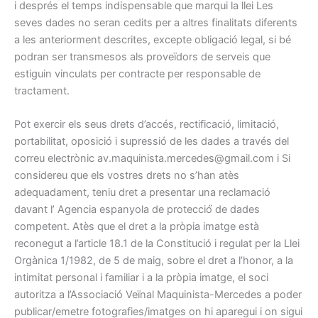
i després el temps indispensable que marqui la llei Les
seves dades no seran cedits per a altres finalitats diferents
a les anteriorment descrites, excepte obligació legal, si bé
podran ser transmesos als proveïdors de serveis que
estiguin vinculats per contracte per responsable de
tractament.
Pot exercir els seus drets d’accés, rectificació, limitació,
portabilitat, oposició i supressió de les dades a través del
correu electrònic av.maquinista.mercedes@gmail.com i Si
considereu que els vostres drets no s’han atès
adequadament, teniu dret a presentar una reclamació
davant l’ Agencia espanyola de protecció́ de dades
competent. Atès que el dret a la pròpia imatge està
reconegut a l’article 18.1 de la Constitució i regulat per la Llei
Orgànica 1/1982, de 5 de maig, sobre el dret a l’honor, a la
intimitat personal i familiar i a la pròpia imatge, el soci
autoritza a l’Associació Veïnal Maquinista-Mercedes a poder
publicar/emetre fotografies/imatges on hi aparegui i on sigui