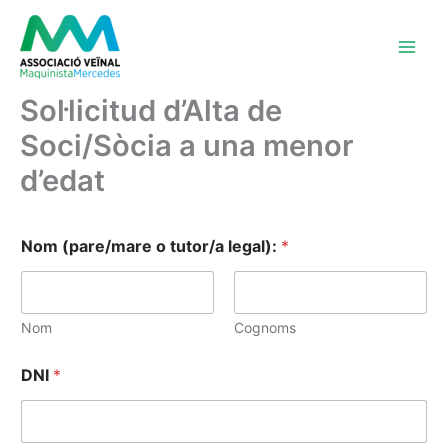
Vés
contingut
al
contingut
Sol·licitud d’Alta de
Soci/Sòcia a una menor
d’edat
Nom (pare/mare o tutor/a legal):
*
Nom
Cognoms
DNI
*