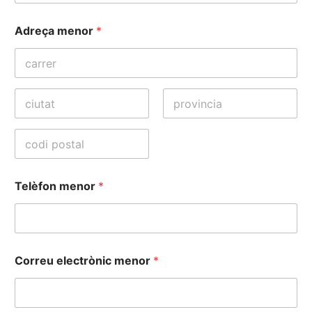
Adreça menor
*
Address Line
1
Ciutat
State /
Province /
Region
Postal Code
Telèfon menor
*
Correu electrònic menor
*